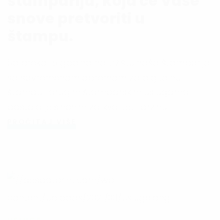
štamparija, koja će Vaše
snove pretvoriti u
štampu.
Sa preko 15 godina na tržištu naša štamparija
sa savremenom opremom za digitalnu
štampu i drugim štamparskim uslugama
postala je sinonim za kvalitet i brzinu.
PROČITAJ VIŠE