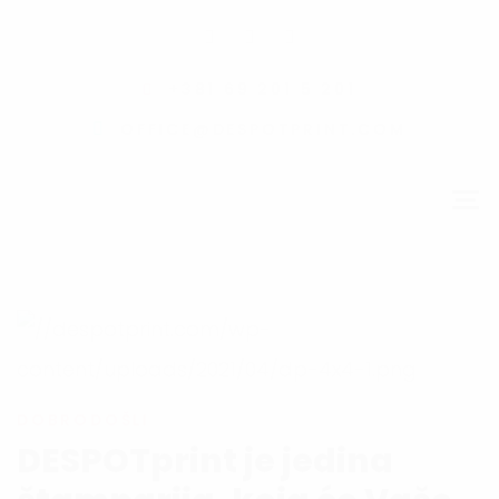
+381 69 201 5 201
OFFICE@DESPOTPRINT.COM
DOBRODOŠLI
DESPOTprint je jedina