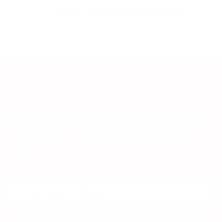
Dizajn i priprema za štampu
ZATRAŽITE PONUDU
Pišite nam i zajedno ćemo
doći do Vašeg željenog
cilja