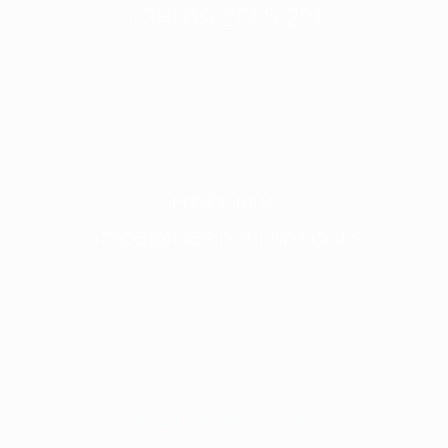
+381 69 201 5 201
PIŠITE NAM
office@despotprint.com
5 DANA U NEDELJI