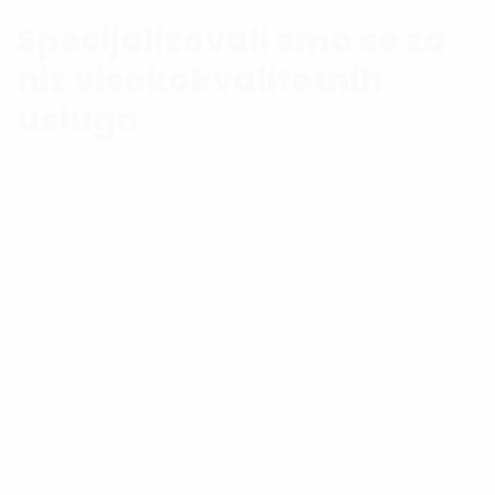
USLUGE
Specijalizovali smo se za
niz visokokvalitetnih
usluga
Digitalna štampa velikog formata
Direktna UV štampa
Lasersko graviranje i sečenje
Brendiranje vozila i objekata
Reklamni materijal