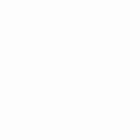
POZOVITE NAS
+381 69 201 5 201
PIŠITE NAM
office@despotprint.com