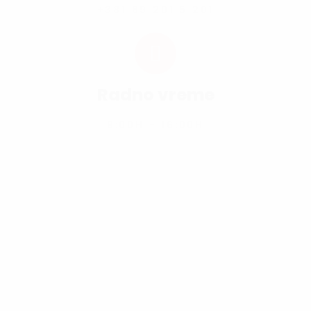
+381 69 201 5 201
Radno vreme
8:00H - 16:00H