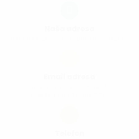
Naša adresa
BANIJSKA 25, 24000 SUBOTICA, SRBIJA
Email adresa
OFFICE@DESPOTPRINT.COM
PRINT@DESPOTPRINT.COM
Telefon