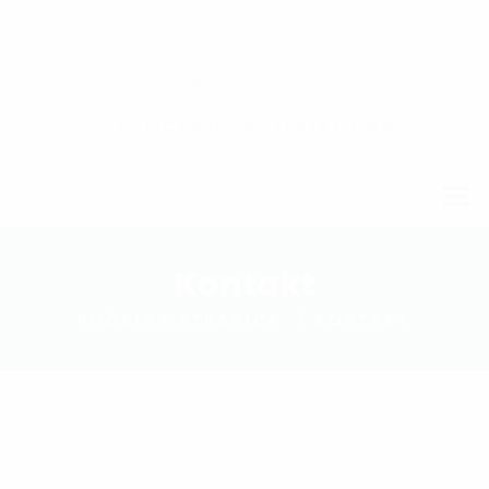
+381 69 201 5 201
OFFICE@DESPOTPRINT.COM
Kontakt
POČETNA STRANICA
KONTAKT